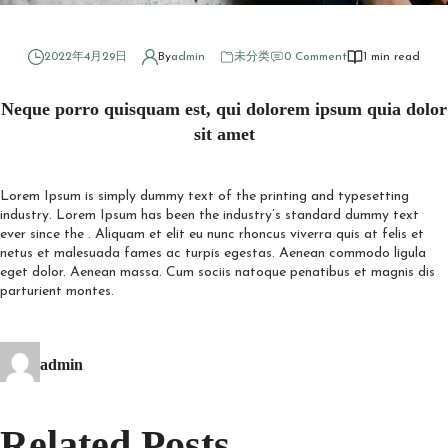
Neque
porro
quisquam
est, qui
2022年4月29日
By
admin
未分类
0 Comment
1 min read
dolorem
ipsum
quia
Neque porro quisquam est, qui dolorem ipsum quia dolor
dolor sit
sit amet
amet
Lorem Ipsum is simply dummy text of the printing and typesetting
industry. Lorem Ipsum has been the industry’s standard dummy text
ever since the . Aliquam et elit eu nunc rhoncus viverra quis at felis et
netus et malesuada fames ac turpis egestas. Aenean commodo ligula
eget dolor. Aenean massa. Cum sociis natoque penatibus et magnis dis
parturient montes.
admin
Related Posts