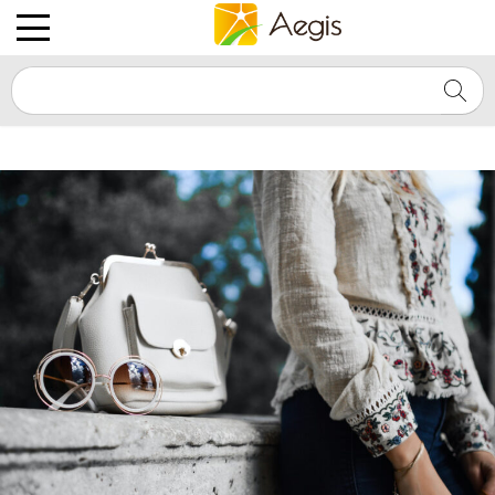
Skip
to
PRIMARY
content
MENU
爱奇士
SEA
on