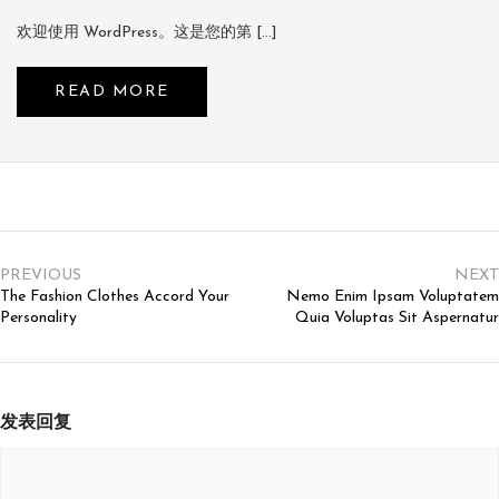
欢迎使用 WordPress。这是您的第 […]
READ MORE
文
章
PREVIOUS
NEXT
The Fashion Clothes Accord Your
Nemo Enim Ipsam Voluptatem
导
Personality
Quia Voluptas Sit Aspernatur
航
发表回复